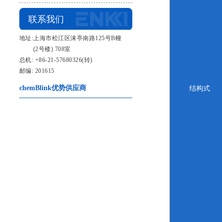
联系我们
地址:上海市松江区涞亭南路125号B幢
(2号楼) 708室
总机: +86-21-57680326(转)
邮编: 201615
chemBlink优势供应商
结构式