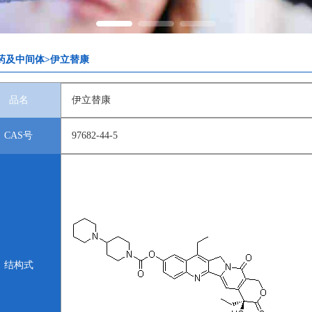
药及中间体>伊立替康
品名
伊立替康
CAS号
97682-44-5
结构式